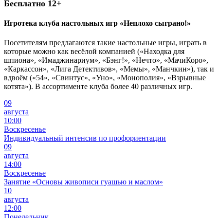
Бесплатно 12+
Игротека клуба настольных игр «Неплохо сыграно!»
Посетителям предлагаются такие настольные игры, играть в
которые можно как весёлой компанией («Находка для
шпиона», «Имаджинариум», «Бэнг!», «Нечто», «МачиКоро»,
«Каркассон», «Лига Детективов», «Мемы», «Манчкин»), так и
вдвоём («54», «Свинтус», «Уно», «Монополия», «Взрывные
котята»). В ассортименте клуба более 40 различных игр.
09
августа
10:00
Воскресенье
Индивидуальный интенсив по профориентации
09
августа
14:00
Воскресенье
Занятие «Основы живописи гуашью и маслом»
10
августа
12:00
Понедельник