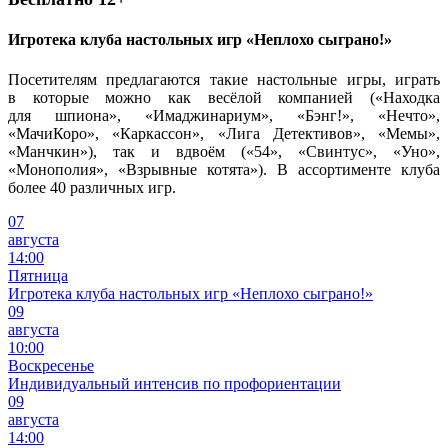
Игротека клуба настольных игр «Неплохо сыграно!»
Посетителям предлагаются такие настольные игры, играть
в которые можно как весёлой компанией («Находка
для шпиона», «Имаджинариум», «Бэнг!», «Нечто»,
«МачиКоро», «Каркассон», «Лига Детективов», «Мемы»,
«Манчкин»), так и вдвоём («54», «Свинтус», «Уно»,
«Монополия», «Взрывные котята»). В ассортименте клуба
более 40 различных игр.
07
августа
14:00
Пятница
Игротека клуба настольных игр «Неплохо сыграно!»
09
августа
10:00
Воскресенье
Индивидуальный интенсив по профориентации
09
августа
14:00