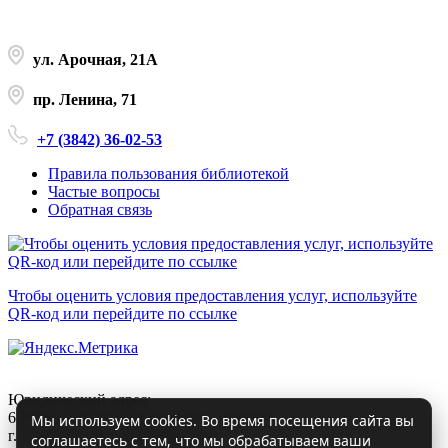
ул. Арочная, 21А
пр. Ленина, 71
+7 (3842) 36-02-53
Правила пользования библиотекой
Частые вопросы
Обратная связь
Чтобы оценить условия предоставления услуг, используйте
QR-код или перейдите по ссылке
Юридический адрес:
650000, Кемеровская область – Кузбасс,
Мы используем cookies. Во время посещения сайта вы
г. Кемерово, ул. Арочная д.21а
соглашаетесь с тем, что мы обрабатываем ваши