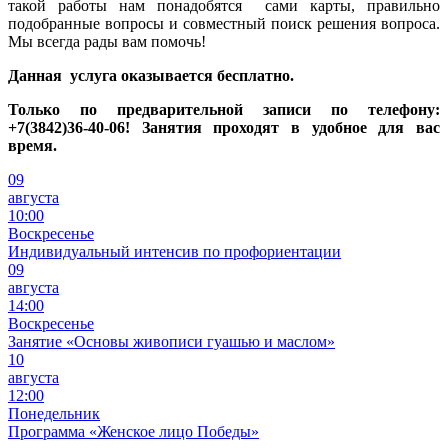
такой работы нам понадобятся сами карты, правильно
подобранные вопросы и совместный поиск решения вопроса.
Мы всегда рады вам помочь!
Данная услуга оказывается бесплатно.
Только по предварительной записи по телефону:
+7(3842)36-40-06! Занятия проходят в удобное для вас
время.
09
августа
10:00
Воскресенье
Индивидуальный интенсив по профориентации
09
августа
14:00
Воскресенье
Занятие «Основы живописи гуашью и маслом»
10
августа
12:00
Понедельник
Программа «Женское лицо Победы»