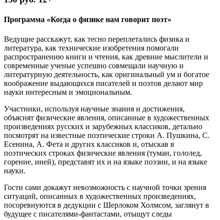
Программа «Когда о физике нам говорит поэт»
Ведущие расскажут, как тесно переплетались физика и
литература, как технические изобретения помогали
распространению книги и чтения, как древние мыслители и
современные ученые успешно совмещали научную и
литературную деятельность, как оригинальный ум и богатое
воображение выдающихся писателей и поэтов делают мир
науки интересным и эмоциональным.
Участники, используя научные знания и достижения,
объяснят физические явления, описанные в художественных
произведениях русских и зарубежных классиков, детально
посмотрят на известные поэтические строки А. Пушкина, С.
Есенина, А. Фета и других классиков и, отыскав в
поэтических строках физические явления (туман, гололед,
горение, иней), представят их и на языке поэзии, и на языке
науки.
Гости сами докажут невозможность с научной точки зрения
ситуаций, описанных в художественных произведениях,
посоревнуются в дедукции с Шерлоком Холмсом, заглянут в
будущее с писателями-фантастами, отыщут следы