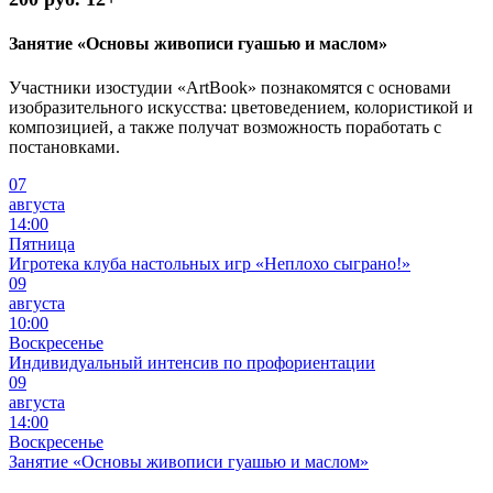
Занятие «Основы живописи гуашью и маслом»
Участники изостудии «ArtBook» познакомятся с основами
изобразительного искусства: цветоведением, колористикой и
композицией, а также получат возможность поработать с
постановками.
07
августа
14:00
Пятница
Игротека клуба настольных игр «Неплохо сыграно!»
09
августа
10:00
Воскресенье
Индивидуальный интенсив по профориентации
09
августа
14:00
Воскресенье
Занятие «Основы живописи гуашью и маслом»