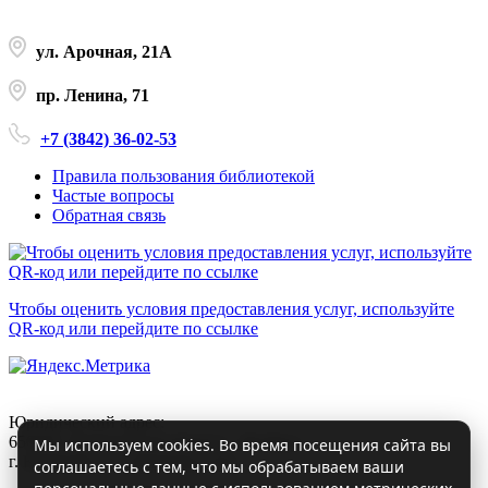
ул. Арочная, 21А
пр. Ленина, 71
+7 (3842) 36-02-53
Правила пользования библиотекой
Частые вопросы
Обратная связь
Чтобы оценить условия предоставления услуг, используйте
QR-код или перейдите по ссылке
Юридический адрес:
650000, Кемеровская область – Кузбасс,
Мы используем cookies. Во время посещения сайта вы
г. Кемерово, ул. Арочная д.21а
соглашаетесь с тем, что мы обрабатываем ваши