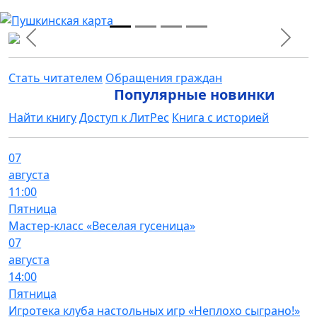
Previous
Next
Стать читателем
Обращения граждан
Популярные новинки
Найти книгу
Доступ к ЛитРес
Книга с историей
07
августа
11:00
Пятница
Мастер-класс «Веселая гусеница»
07
августа
14:00
Пятница
Игротека клуба настольных игр «Неплохо сыграно!»