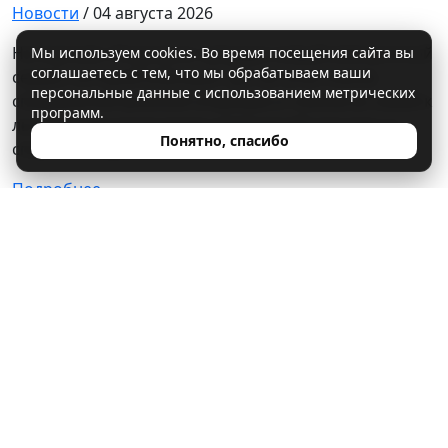
Новости
/ 04 августа 2026
На портале «Госуслуги» запущен новый электронный
Мы используем cookies. Во время посещения сайта вы
соглашаетесь с тем, что мы обрабатываем ваши
сервис, который упрощает доступ участников
персональные данные с использованием метрических
специальной военной операции и членов их семей к
программ.
льготам при посещении учреждений культуры и
Понятно, спасибо
спорта! Теперь…
Подробнее...
Фотовыставка «Самый крепкий крепёж»
Новости
/ 03 августа 2026
Приглашаем на фотовыставку «Самый крепкий
крепёж» в Государственную библиотеку Кузбасса для
детей и молодёжи. Автор фотовыставки – Григорий
Шалакин, член Союза журналистов России, член
Международной федерации…