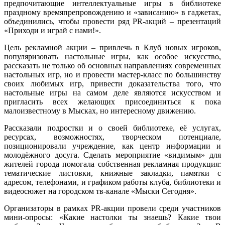
предпочитающие интеллектуальные игры в библиотеке
праздному времяпрепровождению и «зависанию» в гаджетах,
объединились, чтобы провести ряд PR-акций – презентаций
«Приходи и играй с нами!».
Цель рекламной акции – привлечь в Клуб новых игроков,
популяризовать настольные игры, как особое искусство,
рассказать не только об основных направлениях современных
настольных игр, но и провести мастер-класс по большинству
своих любимых игр, привести доказательства того, что
настольные игры на самом деле являются искусством и
пригласить всех желающих присоединиться к пока
малоизвестному в Мысках, но интересному движению.
Рассказали подростки и о своей библиотеке, её услугах,
ресурсах, возможностях, творческом потенциале,
позиционировали учреждение, как центр информации и
молодёжного досуга. Сделать мероприятие «видимым» для
жителей города помогала собственная рекламная продукция:
тематические листовки, книжные закладки, памятки с
адресом, телефонами, и графиком работы клуба, библиотеки и
видеосюжет на городском тв-канале «Мыски Сегодня».
Организаторы в рамках PR-акции провели среди участников
мини-опросы: «Какие настолки ты знаешь? Какие твои