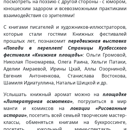
посмотреть на поэзию с другой стороны - с юмором,
юношеским задором и всевозможными практиками
взаимодействия со зрителями!
С книгами писателей и художников-иллюстраторов,
которые стали гостями Книжных фестивалей
прошлых лет, познакомит
передвижная выставка
«Попади в переплет! Страницы Кузбасского
фестиваля
«Книжная площадь»
:
Ольги Громовой,
Николая Пономарева, Олега Раина, Хельги Патаки,
Аделии Амраевой, Ирины Цхай, Аллы Озорниной,
Евгения Антоненкова, Станислава Востокова,
Шамиля Идиатуллина, Натальи Шицкой и др.
Услышать книжный аромат можно на
площадке
«Литературная осмотека»
, погрузиться в мир
манги и комиксов на
локации «Рисованные
истории»
, посетить всей семьей творческие мастер-
классы, обменяться книгами на буккроссинге,
посетить кукольный мини-спектакль и