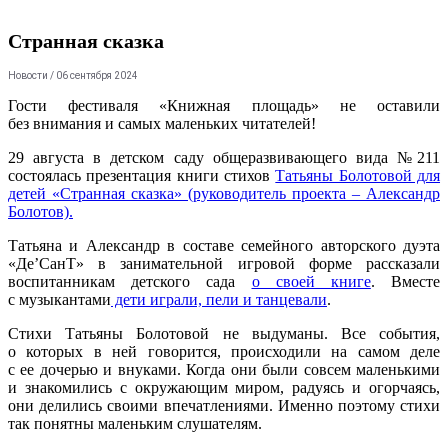
Странная сказка
Новости
/ 06 сентября 2024
Гости фестиваля «Книжная площадь» не оставили
без внимания и самых маленьких читателей!
29 августа в детском саду общеразвивающего вида №211
состоялась презентация книги стихов
Татьяны Болотовой для
детей «Странная сказка» (руководитель проекта – Александр
Болотов).
Татьяна и Александр в составе семейного авторского дуэта
«Де’СанТ» в занимательной игровой форме рассказали
воспитанникам детского сада
о своей книге
. Вместе
с музыкантами
дети играли, пели и танцевали
.
Стихи Татьяны Болотовой не выдуманы. Все события,
о которых в ней говорится, происходили на самом деле
с ее дочерью и внуками. Когда они были совсем маленькими
и знакомились с окружающим миром, радуясь и огорчаясь,
они делились своими впечатлениями. Именно поэтому стихи
так понятны маленьким слушателям.